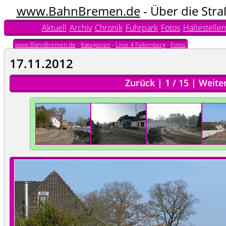
www.BahnBremen.de
- Über die Str
Aktuell
Archiv
Chronik
Fuhrpark
Fotos
Haltestellen
www.BahnBremen.de
-
Kategorien
-
Linie 4 Falkenberg
-
Fotos
17.11.2012
Zurück
|
1
/
15
|
Weite