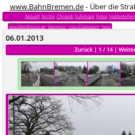
www.BahnBremen.de
- Über die Str
Aktuell
Archiv
Chronik
Fuhrpark
Fotos
Haltestellen
www.BahnBremen.de
-
Kategorien
-
Linie 4 Falkenberg
-
Fotos
06.01.2013
Zurück
|
1
/
14
|
Weite