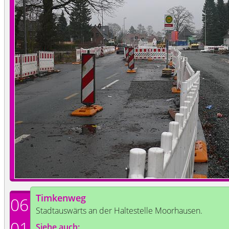
Timkenweg
06
Stadtauswärts an der Haltestelle Moorhausen.
01
Siehe auch: