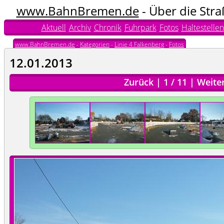
www.BahnBremen.de
- Über die Str
Aktuell
Archiv
Chronik
Fuhrpark
Fotos
Haltestellen
www.BahnBremen.de
-
Kategorien
-
Linie 4 Falkenberg
-
Fotos
12.01.2013
Zurück
|
1
/
11
|
Weite