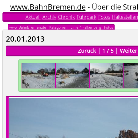
www.BahnBremen.de
- Über die Str
Aktuell
Archiv
Chronik
Fuhrpark
Fotos
Haltestellen
www.BahnBremen.de
-
Kategorien
-
Linie 4 Falkenberg
-
Fotos
20.01.2013
Zurück
|
1
/
5
|
Weiter