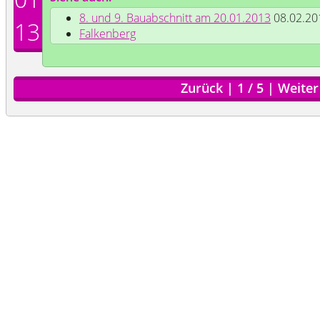
8. und 9. Bauabschnitt am 20.01.2013
08.02.20
13
Falkenberg
Zurück
|
1
/
5
|
Weiter