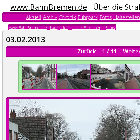
www.BahnBremen.de
- Über die Str
Aktuell
Archiv
Chronik
Fuhrpark
Fotos
Haltestellen
www.BahnBremen.de
-
Kategorien
-
Linie 4 Falkenberg
-
Fotos
03.02.2013
Zurück
|
1
/
11
|
Weite