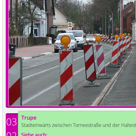
Trupe
03
Stadteinwärts zwischen Torneestraße und der Haltes
02
Siehe auch: