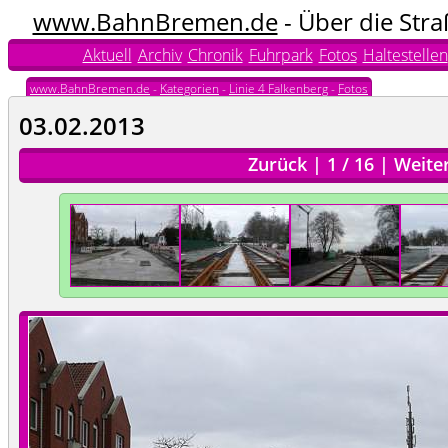
www.BahnBremen.de
- Über die Str
Aktuell
Archiv
Chronik
Fuhrpark
Fotos
Haltestellen
www.BahnBremen.de
-
Kategorien
-
Linie 4 Falkenberg
-
Fotos
03.02.2013
Zurück
|
1
/
16
|
Weite