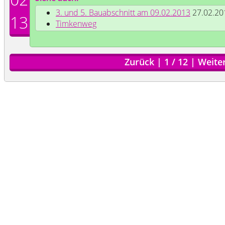
3. und 5. Bauabschnitt am 09.02.2013
27.02.20
13
Timkenweg
Zurück
|
1
/
12
|
Weite