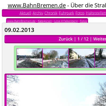
www.BahnBremen.de
- Über die Str
Aktuell
Archiv
Chronik
Fuhrpark
Fotos
Haltestellen
www.BahnBremen.de
-
Kategorien
-
Linie 4 Falkenberg
-
Fotos
09.02.2013
Zurück
|
1
/
12
|
Weite