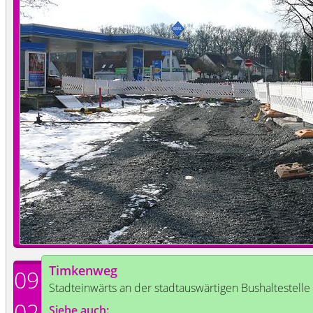
Timkenweg
09
Stadteinwärts an der stadtauswärtigen Bushaltestell
02
Siehe auch: