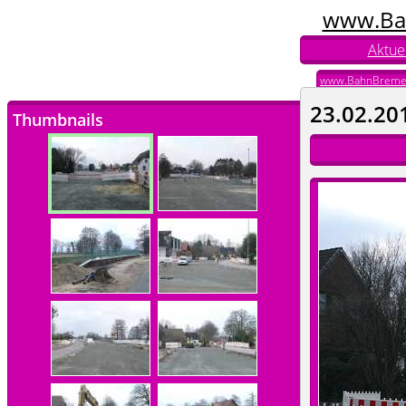
www.Ba
Aktuel
www.BahnBreme
23.02.20
Thumbnails