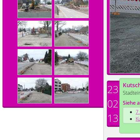
Kutsc
23
Stadtei
02
Siehe a
7
13
K