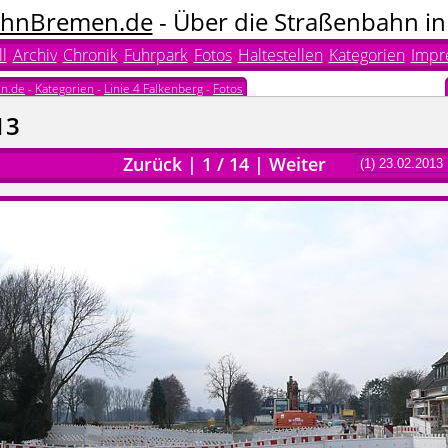
hnBremen.de
- Über die Straßenbahn i
l
Archiv
Chronik
Fuhrpark
Fotos
Haltestellen
Kategorien
Impr
n.de
-
Kategorien
-
Linie 4 Falkenberg
-
Fotos
13
Zurück
|
1
/
14
|
Weiter