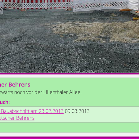
her Behrens
nwärts noch vor der Lilienthaler Allee.
uch:
. Bauabschnitt am 23.02.2013
09.03.2013
utscher Behrens