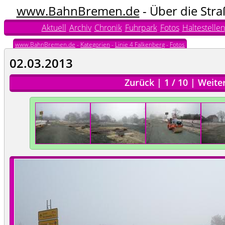
www.BahnBremen.de
- Über die Str
Aktuell
Archiv
Chronik
Fuhrpark
Fotos
Haltestellen
www.BahnBremen.de
-
Kategorien
-
Linie 4 Falkenberg
-
Fotos
02.03.2013
Zurück
|
1
/
10
|
Weite