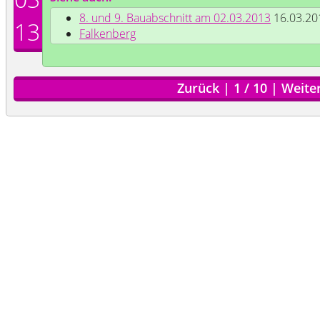
8. und 9. Bauabschnitt am 02.03.2013
16.03.20
13
Falkenberg
Zurück
|
1
/
10
|
Weite