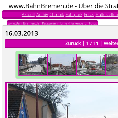
www.BahnBremen.de
- Über die Str
Aktuell
Archiv
Chronik
Fuhrpark
Fotos
Haltestellen
www.BahnBremen.de
-
Kategorien
-
Linie 4 Falkenberg
-
Fotos
16.03.2013
Zurück
|
1
/
11
|
Weite