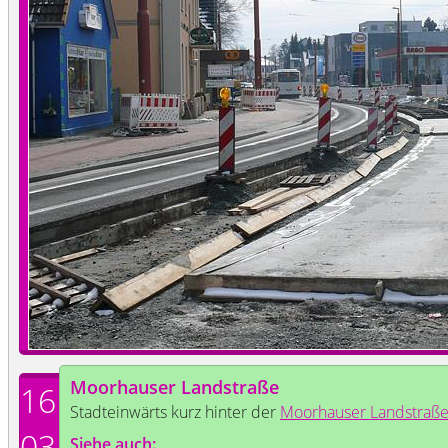
Moorhauser Landstraße
16
Stadteinwärts kurz hinter der
Moorhauser Landstraß
03
Siehe auch: