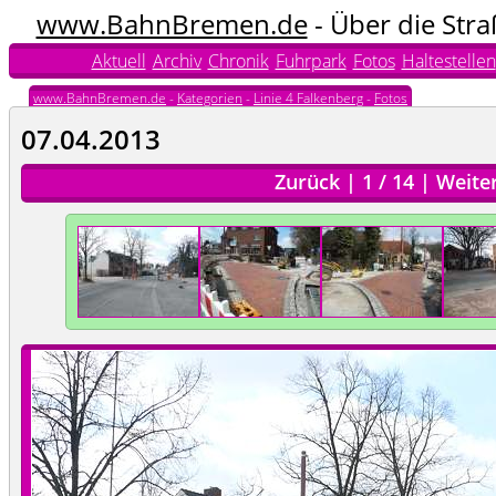
www.BahnBremen.de
- Über die Str
Aktuell
Archiv
Chronik
Fuhrpark
Fotos
Haltestellen
www.BahnBremen.de
-
Kategorien
-
Linie 4 Falkenberg
-
Fotos
07.04.2013
Zurück
|
1
/
14
|
Weite