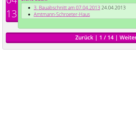
3. Bauabschnitt am 07.04.2013
24.04.2013
13
Amtmann-Schroeter-Haus
Zurück
|
1
/
14
|
Weite