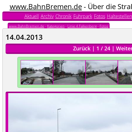
www.BahnBremen.de
- Über die Str
Aktuell
Archiv
Chronik
Fuhrpark
Fotos
Haltestellen
www.BahnBremen.de
-
Kategorien
-
Linie 4 Falkenberg
-
Fotos
14.04.2013
Zurück
|
1
/
24
|
Weite