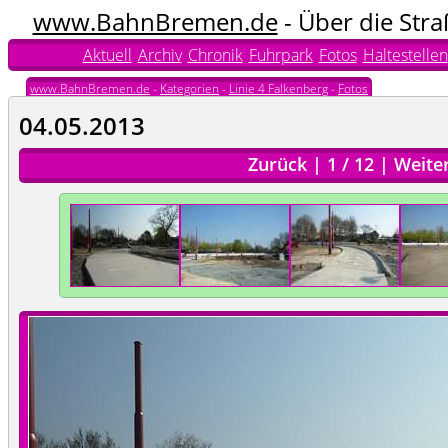
www.BahnBremen.de
- Über die Str
Aktuell
Archiv
Chronik
Fuhrpark
Fotos
Haltestellen
www.BahnBremen.de
-
Kategorien
-
Linie 4 Falkenberg
-
Fotos
04.05.2013
Zurück
|
1
/
12
|
Weite