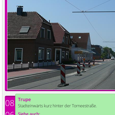
Trupe
08
Stadteinwärts kurz hinter der Torneestraße.
06
Siehe auch: