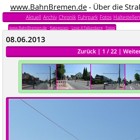
www.BahnBremen.de
- Über die Str
Aktuell
Archiv
Chronik
Fuhrpark
Fotos
Haltestellen
www.BahnBremen.de
-
Kategorien
-
Linie 4 Falkenberg
-
Fotos
08.06.2013
Zurück
|
1
/
22
|
Weite