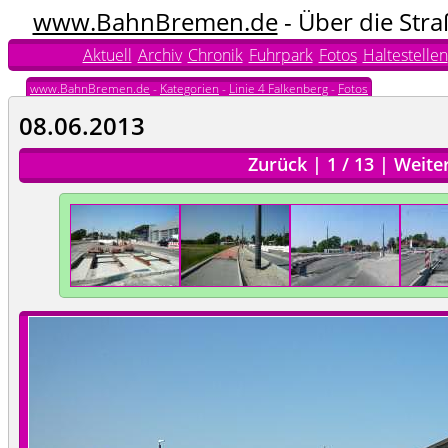
www.BahnBremen.de
- Über die Str
Aktuell
Archiv
Chronik
Fuhrpark
Fotos
Haltestellen
www.BahnBremen.de
-
Kategorien
-
Linie 4 Falkenberg
-
Fotos
08.06.2013
Zurück
|
1
/
13
|
Weite