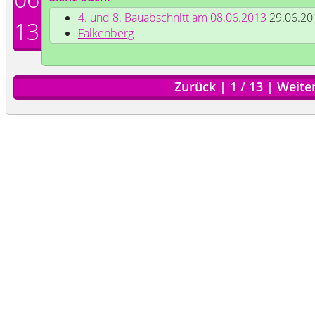
4. und 8. Bauabschnitt am 08.06.2013
29.06.20
13
Falkenberg
Zurück
|
1
/
13
|
Weite