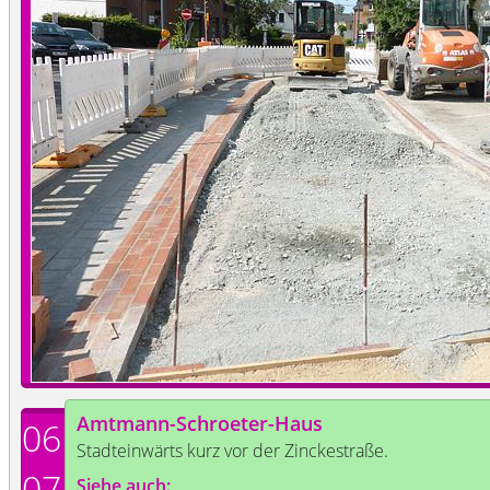
Amtmann-Schroeter-Haus
06
Stadteinwärts kurz vor der Zinckestraße.
07
Siehe auch: