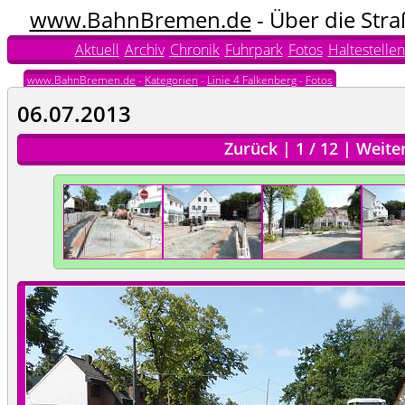
www.BahnBremen.de
- Über die Str
Aktuell
Archiv
Chronik
Fuhrpark
Fotos
Haltestellen
www.BahnBremen.de
-
Kategorien
-
Linie 4 Falkenberg
-
Fotos
06.07.2013
Zurück
|
1
/
12
|
Weite