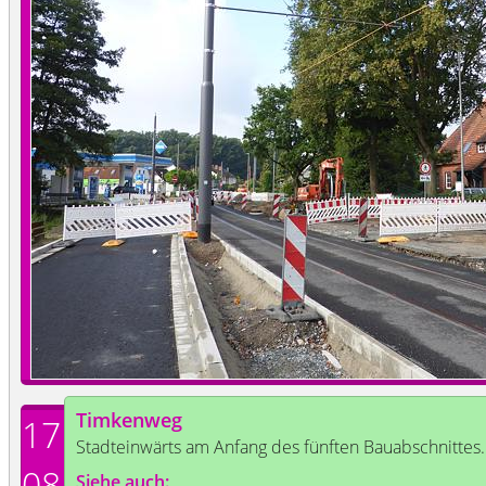
Timkenweg
17
Stadteinwärts am Anfang des fünften Bauabschnittes.
08
Siehe auch: