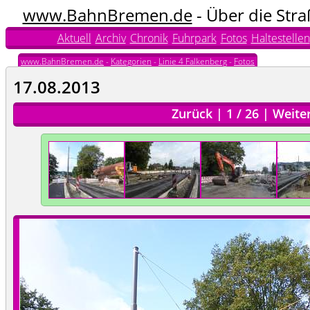
www.BahnBremen.de
- Über die Str
Aktuell
Archiv
Chronik
Fuhrpark
Fotos
Haltestellen
www.BahnBremen.de
-
Kategorien
-
Linie 4 Falkenberg
-
Fotos
17.08.2013
Zurück
|
1
/
26
|
Weite