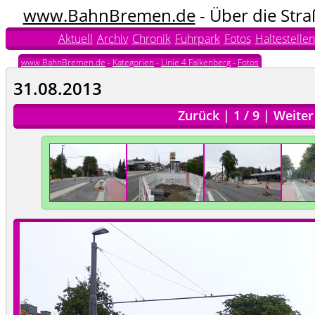
www.BahnBremen.de
- Über die Str
Aktuell
Archiv
Chronik
Fuhrpark
Fotos
Haltestellen
www.BahnBremen.de
-
Kategorien
-
Linie 4 Falkenberg
-
Fotos
31.08.2013
Zurück
|
1
/
9
|
Weiter