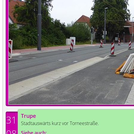
Trupe
31
Stadtauswärts kurz vor Torneestraße.
08
Siehe auch: