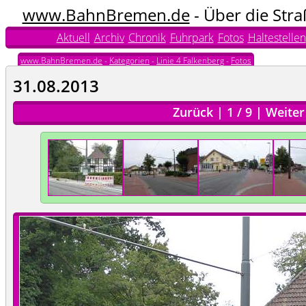
www.BahnBremen.de
- Über die Str
Aktuell
Archiv
Chronik
Fuhrpark
Fotos
Haltestellen
www.BahnBremen.de
-
Kategorien
-
Linie 4 Falkenberg
-
Fotos
31.08.2013
Zurück
|
1
/
9
|
Weiter