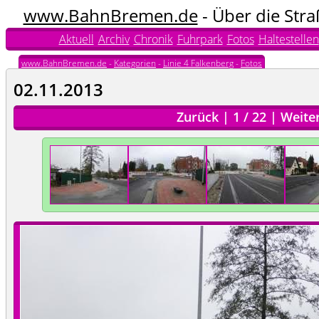
www.BahnBremen.de
- Über die Str
Aktuell
Archiv
Chronik
Fuhrpark
Fotos
Haltestellen
www.BahnBremen.de
-
Kategorien
-
Linie 4 Falkenberg
-
Fotos
02.11.2013
Zurück
|
1
/
22
|
Weite