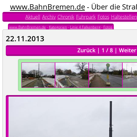
www.BahnBremen.de
- Über die Str
Aktuell
Archiv
Chronik
Fuhrpark
Fotos
Haltestellen
www.BahnBremen.de
-
Kategorien
-
Linie 4 Falkenberg
-
Fotos
22.11.2013
Zurück
|
1
/
8
|
Weiter