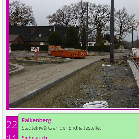
Falkenberg
22
Stadteinwärts an der Endhaltestelle.
11
Siehe auch: