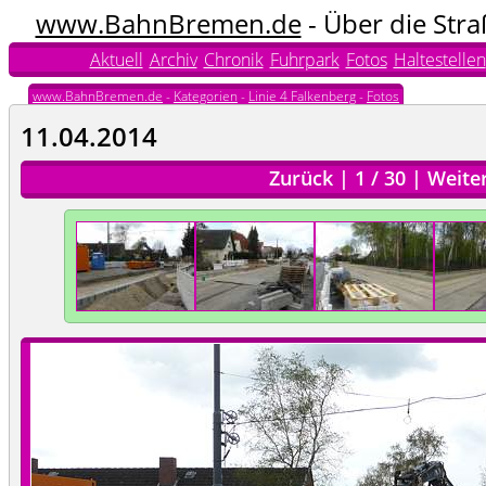
www.BahnBremen.de
- Über die Str
Aktuell
Archiv
Chronik
Fuhrpark
Fotos
Haltestellen
www.BahnBremen.de
-
Kategorien
-
Linie 4 Falkenberg
-
Fotos
11.04.2014
Zurück
|
1
/
30
|
Weite