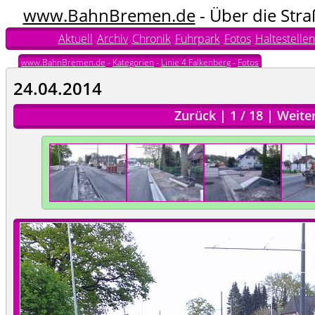
www.BahnBremen.de
- Über die Str
Aktuell
Archiv
Chronik
Fuhrpark
Fotos
Haltestellen
www.BahnBremen.de
-
Kategorien
-
Linie 4 Falkenberg
-
Fotos
24.04.2014
Zurück
|
1
/
18
|
Weite