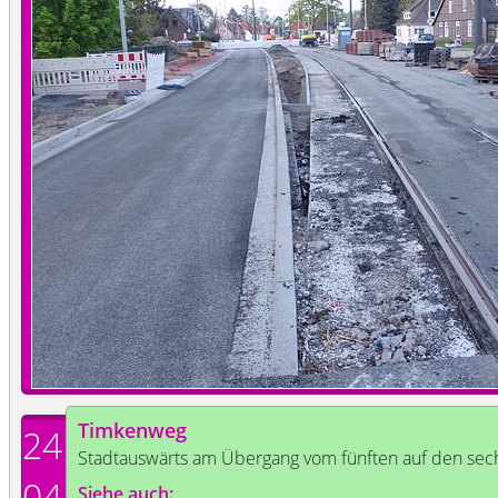
Timkenweg
24
Stadtauswärts am Übergang vom fünften auf den sech
04
Siehe auch: