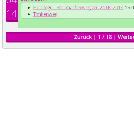
Heidloge - Stellmacherweg am 24.04.2014
15.0
14
Timkenweg
Zurück
|
1
/
18
|
Weite