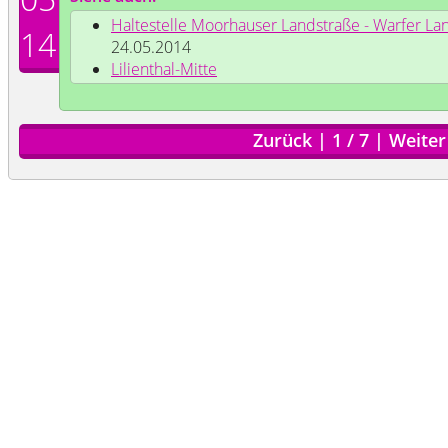
Haltestelle Moorhauser Landstraße - Warfer L
14
24.05.2014
Lilienthal-Mitte
Zurück
|
1
/
7
|
Weiter