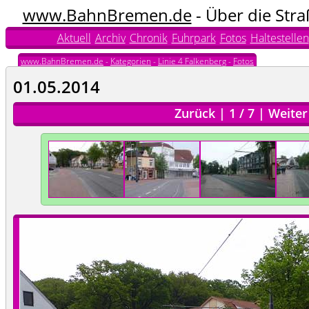
www.BahnBremen.de
- Über die Str
Aktuell
Archiv
Chronik
Fuhrpark
Fotos
Haltestellen
www.BahnBremen.de
-
Kategorien
-
Linie 4 Falkenberg
-
Fotos
01.05.2014
Zurück
|
1
/
7
|
Weiter