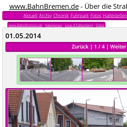
www.BahnBremen.de
- Über die Str
Aktuell
Archiv
Chronik
Fuhrpark
Fotos
Haltestellen
www.BahnBremen.de
-
Kategorien
-
Linie 4 Falkenberg
-
Fotos
01.05.2014
Zurück
|
1
/
4
|
Weiter