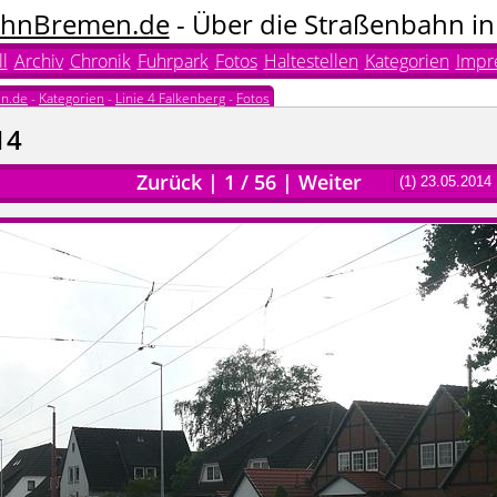
hnBremen.de
- Über die Straßenbahn i
l
Archiv
Chronik
Fuhrpark
Fotos
Haltestellen
Kategorien
Impr
n.de
-
Kategorien
-
Linie 4 Falkenberg
-
Fotos
14
Zurück
|
1
/
56
|
Weiter