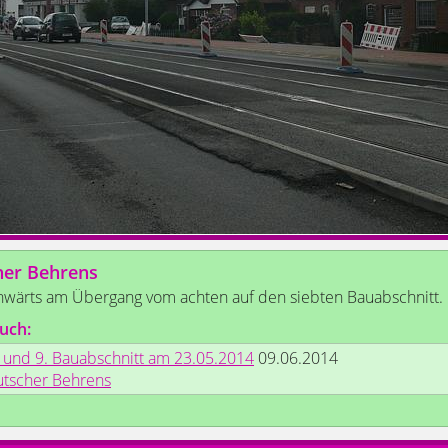
her Behrens
nwärts am Übergang vom achten auf den siebten Bauabschnitt.
uch:
. und 9. Bauabschnitt am 23.05.2014
09.06.2014
utscher Behrens