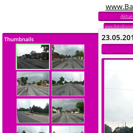
www.Ba
Aktuel
www.BahnBreme
23.05.20
Thumbnails