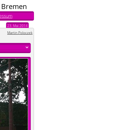
n Bremen
essum
23. Mai 2014
Martin Poloczek