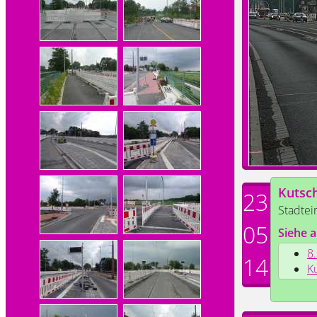
Kutsc
23
Stadtei
05
Siehe a
8
14
K