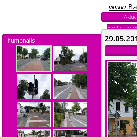
www.Ba
Aktuel
www.BahnBreme
29.05.20
Thumbnails