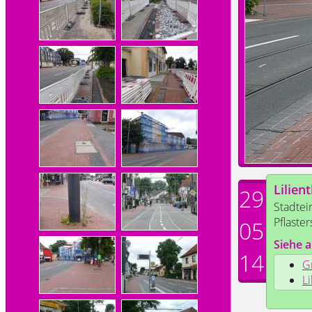
Lilien
29
Stadtei
Pflaster
05
Siehe a
14
G
Li