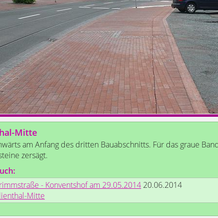
thal-Mitte
nwärts am Anfang des dritten Bauabschnitts. Für das graue Ba
steine zersägt.
uch:
rimmstraße - Konventshof am 29.05.2014
20.06.2014
lienthal-Mitte