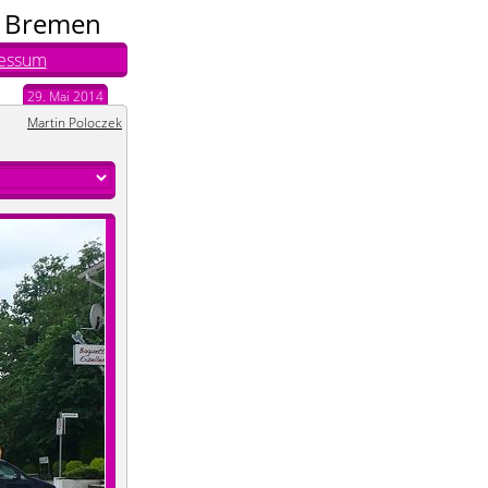
n Bremen
essum
29. Mai 2014
Martin Poloczek