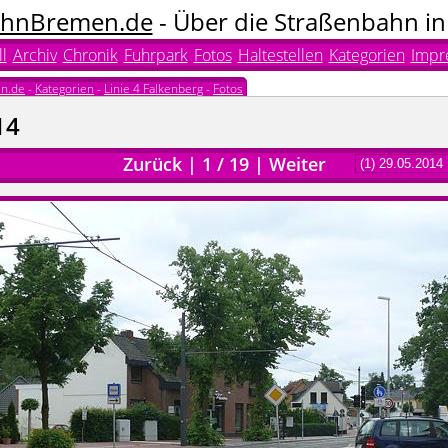
hnBremen.de
- Über die Straßenbahn i
l
Archiv
Chronik
Fuhrpark
Fotos
Haltestellen
Kategorien
Impr
n.de
-
Kategorien
-
Linie 4 Falkenberg
-
Fotos
14
Zurück
|
1
/
19
|
Weiter