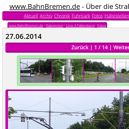
www.BahnBremen.de
- Über die Str
Aktuell
Archiv
Chronik
Fuhrpark
Fotos
Haltestellen
www.BahnBremen.de
-
Kategorien
-
Linie 4 Falkenberg
-
Fotos
27.06.2014
Zurück
|
1
/
14
|
Weite