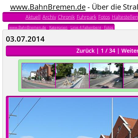
www.BahnBremen.de
- Über die Str
Aktuell
Archiv
Chronik
Fuhrpark
Fotos
Haltestellen
www.BahnBremen.de
-
Kategorien
-
Linie 4 Falkenberg
-
Fotos
03.07.2014
Zurück
|
1
/
34
|
Weite