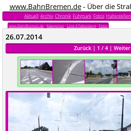
www.BahnBremen.de
- Über die Str
Aktuell
Archiv
Chronik
Fuhrpark
Fotos
Haltestellen
www.BahnBremen.de
-
Kategorien
-
Linie 4 Falkenberg
-
Fotos
26.07.2014
Zurück
|
1
/
4
|
Weiter