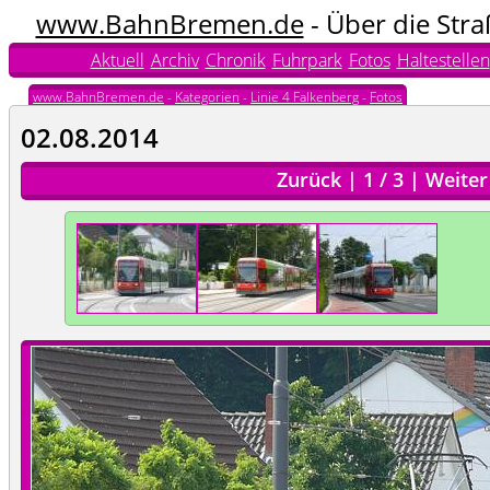
www.BahnBremen.de
- Über die Str
Aktuell
Archiv
Chronik
Fuhrpark
Fotos
Haltestellen
www.BahnBremen.de
-
Kategorien
-
Linie 4 Falkenberg
-
Fotos
02.08.2014
Zurück
|
1
/
3
|
Weiter