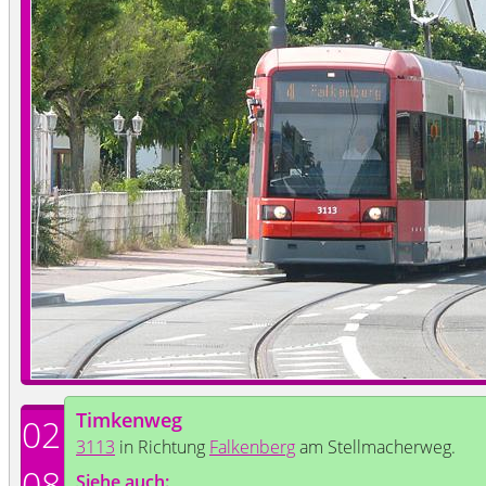
Timkenweg
02
3113
in Richtung
Falkenberg
am Stellmacherweg.
08
Siehe auch: