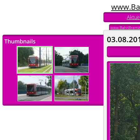
www.Ba
Aktuel
www.BahnBreme
03.08.20
Thumbnails