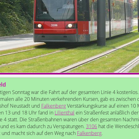
eld
igen Sonntag war die Fahrt auf der gesamten Linie 4 kostenlos. 
malen alle 20 Minuten verkehrenden Kursen, gab es zwischen
shof Neustadt und
Falkenberg
Verstärkungskurse auf einen 10 
n 13 und 18 Uhr fand in
Lilienthal
ein Straßenfest anläßlich de
ie 4 statt. Die Straßenbahnen waren über den gesamten Nachmi
 und es kam dadurch zu Verspätungen.
3106
hat die Wendesch
t und macht sich auf den Weg nach
Falkenberg
.