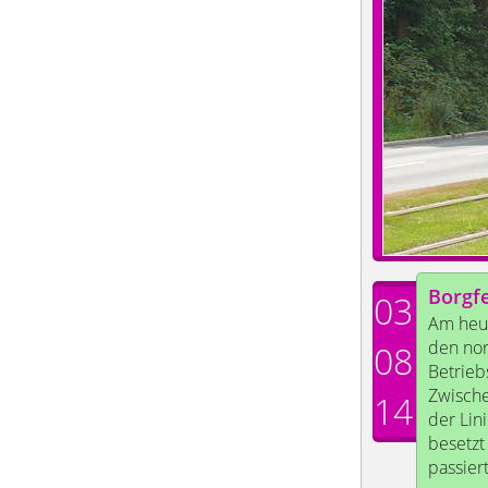
Borgf
03
Am heut
den nor
08
Betrieb
Zwische
14
der Lin
besetzt
passier