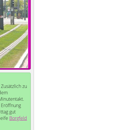
Zusätzlich zu
 dem
Minutentakt.
r Eröffnung
ttag gut
leife
Borgfeld