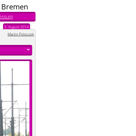
n Bremen
essum
3. August 2014
Martin Poloczek