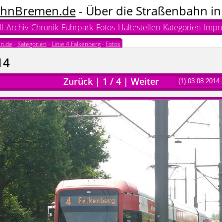
hnBremen.de
- Über die Straßenbahn i
l
Archiv
Chronik
Fuhrpark
Fotos
Haltestellen
Kategorien
Impr
n.de
-
Kategorien
-
Linie 4 Falkenberg
-
Fotos
14
Zurück
|
1
/
4
|
Weiter