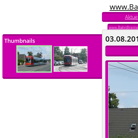
www.Ba
Aktuel
www.BahnBreme
03.08.20
Thumbnails