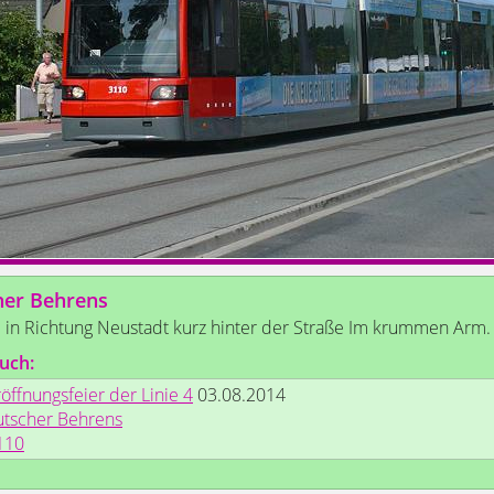
her Behrens
E in Richtung Neustadt kurz hinter der Straße Im krummen Arm.
uch:
öffnungsfeier der Linie 4
03.08.2014
utscher Behrens
110