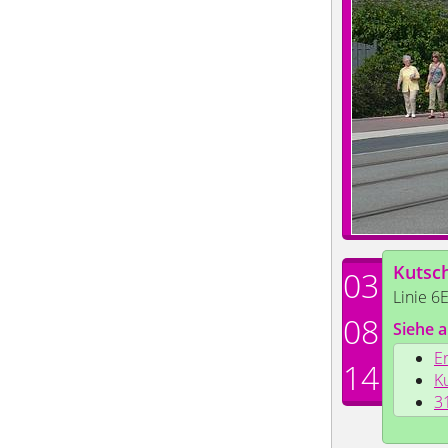
Kutsc
03
Linie 6
08
Siehe a
Er
14
K
3