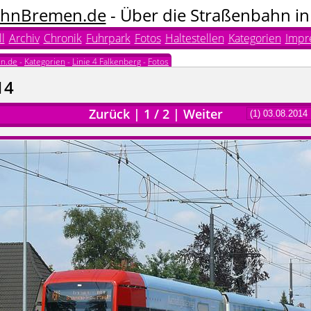
hnBremen.de
- Über die Straßenbahn i
l
Archiv
Chronik
Fuhrpark
Fotos
Haltestellen
Kategorien
Impr
n.de
-
Kategorien
-
Linie 4 Falkenberg
-
Fotos
14
Zurück
|
1
/
2
|
Weiter