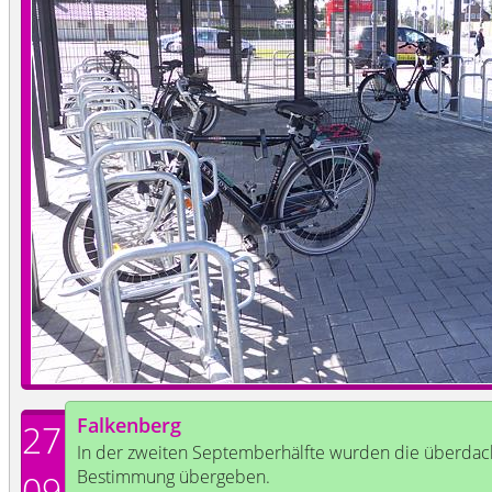
Falkenberg
27
In der zweiten Septemberhälfte wurden die überdacht
Bestimmung übergeben.
09