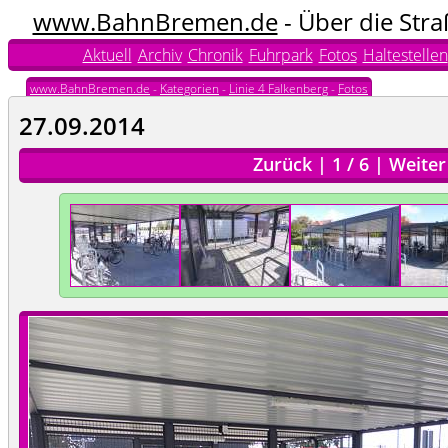
www.BahnBremen.de
- Über die Str
Aktuell
Archiv
Chronik
Fuhrpark
Fotos
Haltestellen
www.BahnBremen.de
-
Kategorien
-
Linie 4 Falkenberg
-
Fotos
27.09.2014
Zurück
|
1
/
6
|
Weiter