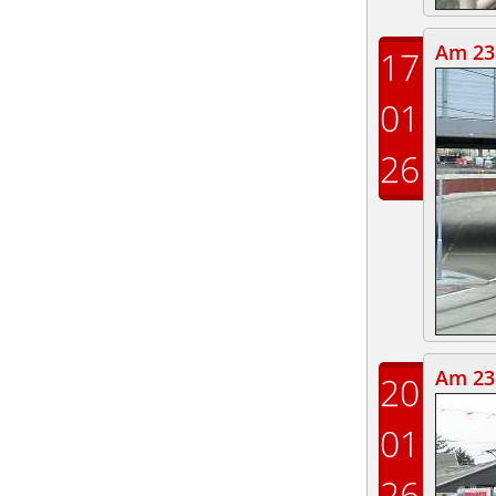
Am 23.
17
01
26
Am 23.
20
01
26