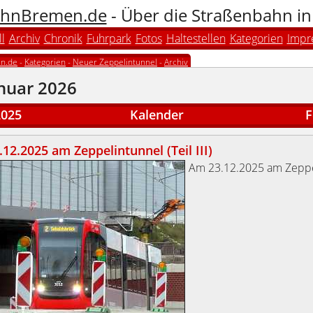
hnBremen.de
- Über die Straßenbahn i
l
Archiv
Chronik
Fuhrpark
Fotos
Haltestellen
Kategorien
Impr
n.de
-
Kategorien
-
Neuer Zeppelintunnel
-
Archiv
anuar 2026
2025
Kalender
F
12.2025 am Zeppelintunnel (Teil III)
Am 23.12.2025 am Zeppe