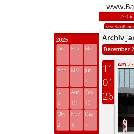
www.Ba
Aktuel
www.BahnBreme
Archiv J
2025
Jan
Feb
Mär
Dezember 
Am 23.
11
Apr
Mai
Jun
01
4
Jul
Aug
Sep
26
5
10
10
Okt
Nov
Dez
2
3
7