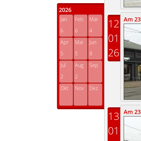
2026
Am 23.
Jan
Feb
Mär
12
6
6
4
01
Apr
Mai
Jun
26
5
5
8
Jul
Aug
Sep
2
2
Okt
Nov
Dez
Am 23.
13
01