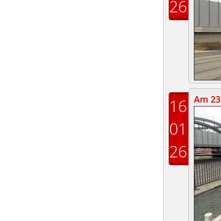
26
Am 23.
16
01
26