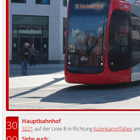
Hauptbahnhof
30
3221
auf der Linie 8 in Richtung
Kulenkampffallee
a
09
Siehe auch: