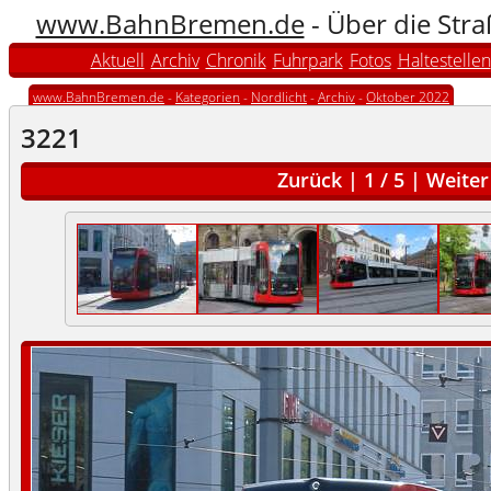
www.BahnBremen.de
- Über die Str
Aktuell
Archiv
Chronik
Fuhrpark
Fotos
Haltestellen
www.BahnBremen.de
-
Kategorien
-
Nordlicht
-
Archiv
-
Oktober 2022
3221
Zurück
|
1
/
5
|
Weiter