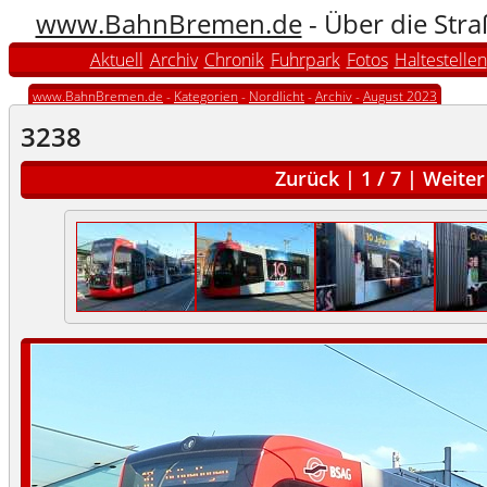
www.BahnBremen.de
- Über die Str
Aktuell
Archiv
Chronik
Fuhrpark
Fotos
Haltestellen
www.BahnBremen.de
-
Kategorien
-
Nordlicht
-
Archiv
-
August 2023
3238
Zurück
|
1
/
7
|
Weiter