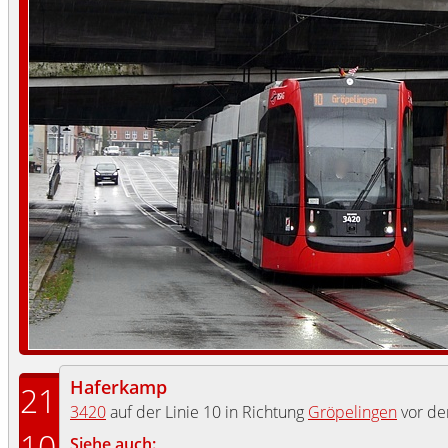
Haferkamp
21
3420
auf der Linie 10 in Richtung
Gröpelingen
vor de
10
Siehe auch: