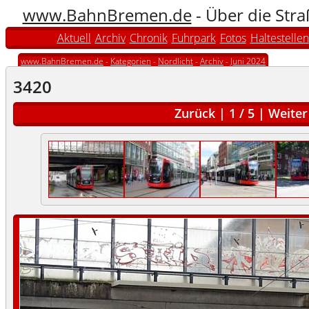
www.BahnBremen.de
- Über die Str
Aktuell
Archiv
Chronik
Fuhrpark
Fotos
Haltestellen
www.BahnBremen.de
-
Kategorien
-
Nordlicht
-
Archiv
-
Juni 2024
3420
Zurück
|
1
/
5
|
Weiter