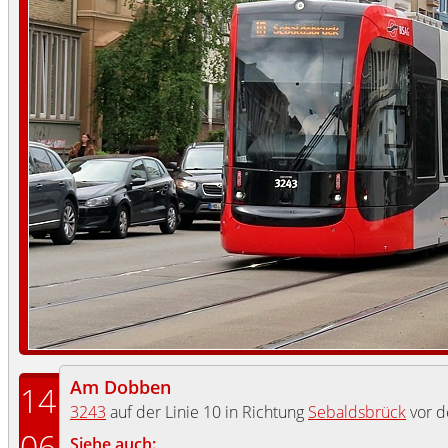
Am Dobben
14
3243
auf der Linie 10 in Richtung
Sebaldsbrück
vor d
06
Siehe auch: