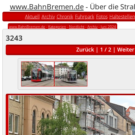
www.BahnBremen.de
- Über die Str
Aktuell
Archiv
Chronik
Fuhrpark
Fotos
Haltestellen
www.BahnBremen.de
-
Kategorien
-
Nordlicht
-
Archiv
-
Juni 2024
3243
Zurück
|
1
/
2
|
Weiter