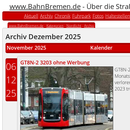
www.BahnBremen.de
- Über die Str
Aktuell
Archiv
Chronik
Fuhrpark
Fotos
Haltestellen
www.BahnBremen.de
-
Kategorien
-
Nordlicht
-
Archiv
Archiv Dezember 2025
November 2025
Kalender
GT8N-2 3203 ohne Werbung
06
GT8N-
Monats
12
verlore
2023 tr
25