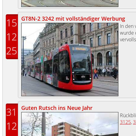
GT8N-2 3242 mit vollständiger Werbung
15
In den
wurde 
12
vervolls
25
Guten Rutsch ins Neue Jahr
31
Rückbli
3125
,
3
12