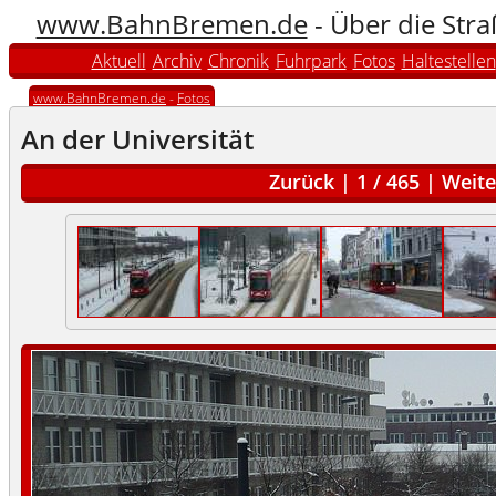
www.BahnBremen.de
- Über die Str
Aktuell
Archiv
Chronik
Fuhrpark
Fotos
Haltestellen
www.BahnBremen.de
-
Fotos
An der Universität
Zurück
|
1
/
465
|
Weite