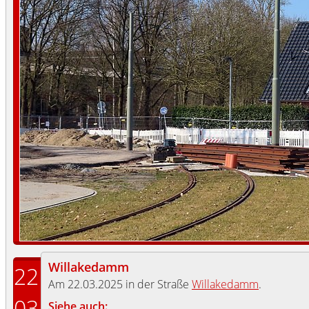
Willakedamm
22
Am 22.03.2025 in der Straße
Willakedamm
.
03
Siehe auch: