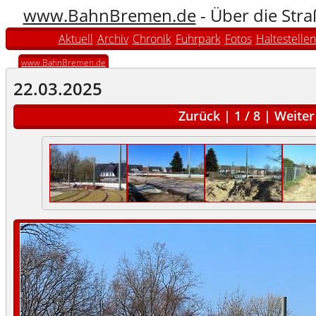
www.BahnBremen.de
- Über die Str
Aktuell
Archiv
Chronik
Fuhrpark
Fotos
Haltestellen
www.BahnBremen.de
22.03.2025
Zurück
|
1
/
8
|
Weiter