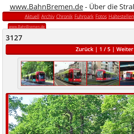
www.BahnBremen.de
- Über die Str
Aktuell
Archiv
Chronik
Fuhrpark
Fotos
Haltestellen
www.BahnBremen.de
3127
Zurück
|
1
/
5
|
Weiter