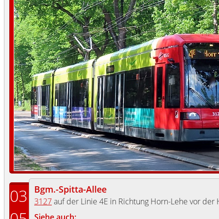
Bgm.-Spitta-Allee
03
3127
auf der Linie 4E in Richtung Horn-Lehe vor der 
05
Siehe auch: