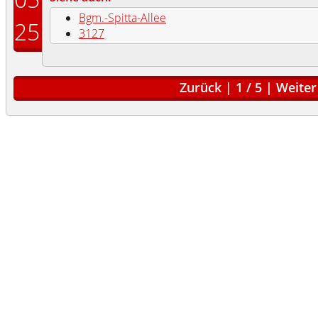
Bgm.-Spitta-Allee
25
3127
Zurück
|
1
/
5
|
Weiter