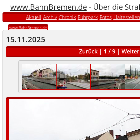
www.BahnBremen.de
- Über die Str
Aktuell
Archiv
Chronik
Fuhrpark
Fotos
Haltestellen
www.BahnBremen.de
15.11.2025
Zurück
|
1
/
9
|
Weiter