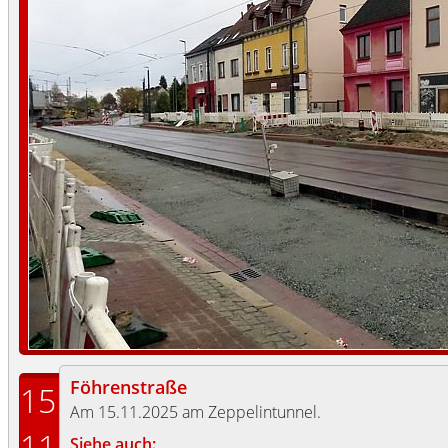
Föhrenstraße
15
Am 15.11.2025 am Zeppelintunnel.
11
Siehe auch: