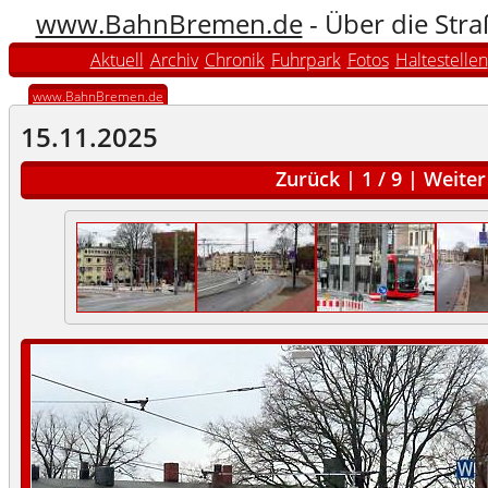
www.BahnBremen.de
- Über die Str
Aktuell
Archiv
Chronik
Fuhrpark
Fotos
Haltestellen
www.BahnBremen.de
15.11.2025
Zurück
|
1
/
9
|
Weiter