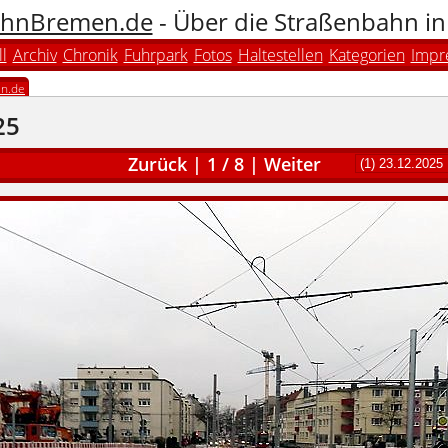
hnBremen.de
- Über die Straßenbahn i
l
Archiv
Chronik
Fuhrpark
Fotos
Haltestellen
Kategorien
Impr
n.de
25
Zurück
|
1
/
8
|
Weiter