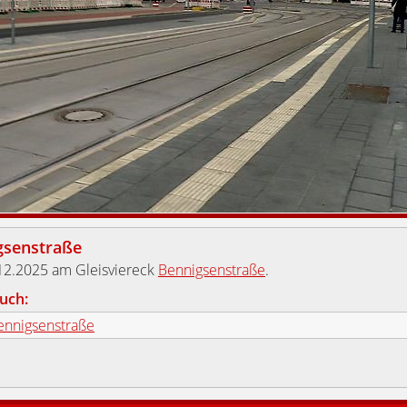
gsenstraße
12.2025 am Gleisviereck
Bennigsenstraße
.
uch:
ennigsenstraße