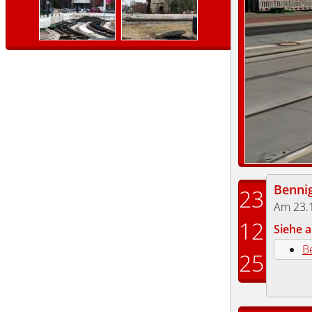
Benni
23
Am 23.
12
Siehe a
B
25