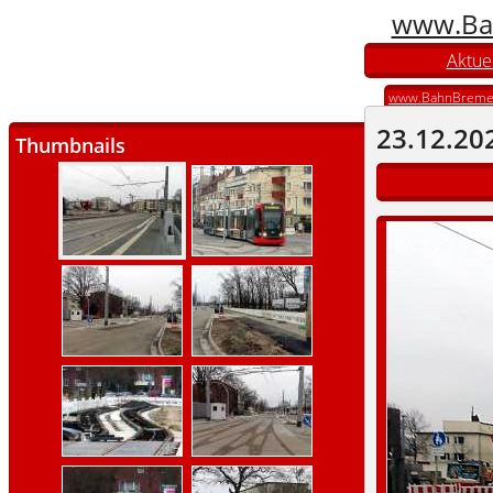
www.Ba
Aktuel
www.BahnBreme
23.12.20
Thumbnails