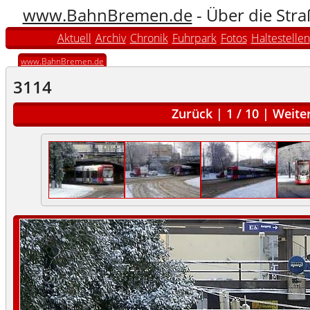
www.BahnBremen.de
- Über die Str
Aktuell
Archiv
Chronik
Fuhrpark
Fotos
Haltestellen
www.BahnBremen.de
3114
Zurück
|
1
/
10
|
Weite