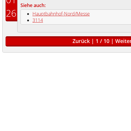
Siehe auch:
26
Hauptbahnhof-Nord/Messe
3114
Zurück
|
1
/
10
|
Weite