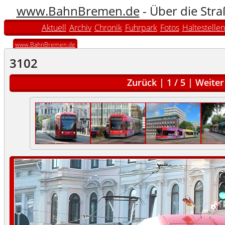
www.BahnBremen.de
- Über die Str
Aktuell
Archiv
Chronik
Fuhrpark
Fotos
Haltestellen
www.BahnBremen.de
3102
Zurück
|
1
/
5
|
Weiter