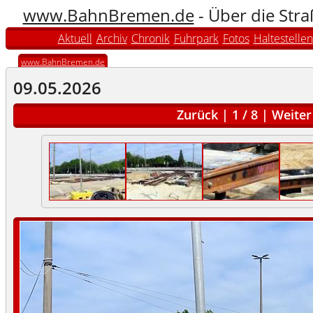
www.BahnBremen.de
- Über die Str
Aktuell
Archiv
Chronik
Fuhrpark
Fotos
Haltestellen
www.BahnBremen.de
09.05.2026
Zurück
|
1
/
8
|
Weiter