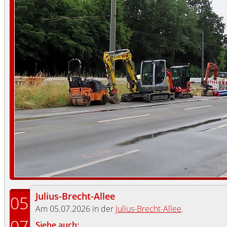
Julius-Brecht-Allee
05
Am 05.07.2026 in der
Julius-Brecht-Allee
.
07
Siehe auch: