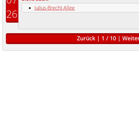
Julius-Brecht-Allee
26
Zurück
|
1
/
10
|
Weite