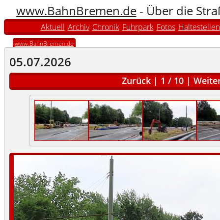
www.BahnBremen.de
- Über die Str
Aktuell
Archiv
Chronik
Fuhrpark
Fotos
Haltestellen
www.BahnBremen.de
05.07.2026
Zurück
|
1
/
10
|
Weite